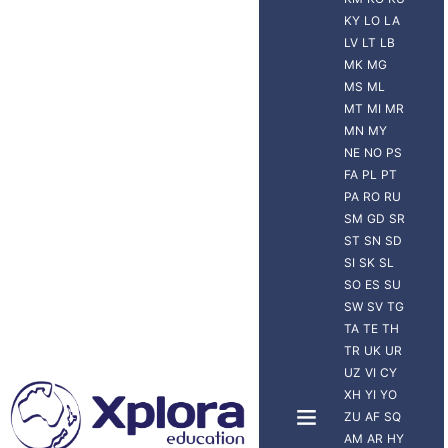
KY
LO
LA
LV
LT
LB
MK
MG
MS
ML
MT
MI
MR
MN
MY
NE
NO
PS
FA
PL
PT
PA
RO
RU
SM
GD
SR
ST
SN
SD
SI
SK
SL
SO
ES
SU
SW
SV
TG
TA
TE
TH
TR
UK
UR
UZ
VI
CY
XH
YI
YO
ZU
AF
SQ
AM
AR
HY
NUEVA ZELANDA
VIAJERO XPLORA