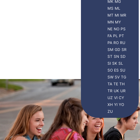
MK
MG
MS
ML
MT
MI
MR
MN
MY
NE
NO
PS
FA
PL
PT
PA
RO
RU
SM
GD
SR
ST
SN
SD
SI
SK
SL
SO
ES
SU
SW
SV
TG
TA
TE
TH
TR
UK
UR
Viajero Xplora
UZ
VI
CY
XH
YI
YO
ZU