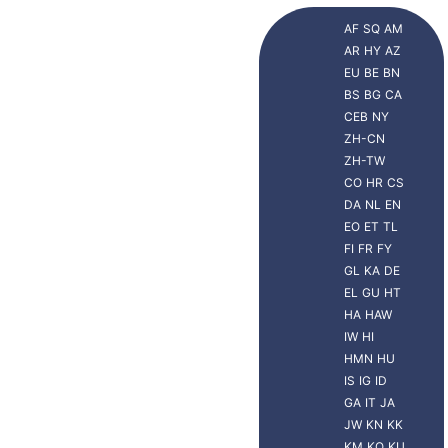
AF
SQ
AM
AR
HY
AZ
EU
BE
BN
BS
BG
CA
CEB
NY
ZH-CN
ZH-TW
CO
HR
CS
DA
NL
EN
EO
ET
TL
FI
FR
FY
GL
KA
DE
EL
GU
HT
HA
HAW
IW
HI
HMN
HU
IS
IG
ID
GA
IT
JA
JW
KN
KK
KM
KO
KU