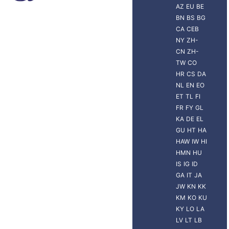
AZ
EU
BE
BN
BS
BG
CA
CEB
NY
ZH-
CN
ZH-
TW
CO
HR
CS
DA
NL
EN
EO
ET
TL
FI
FR
FY
GL
KA
DE
EL
GU
HT
HA
HAW
IW
HI
HMN
HU
IS
IG
ID
GA
IT
JA
JW
KN
KK
KM
KO
KU
KY
LO
LA
LV
LT
LB