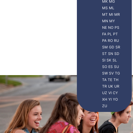
MK
MG
MS
ML
MT
MI
MR
MN
MY
NE
NO
PS
FA
PL
PT
PA
RO
RU
SM
GD
SR
ST
SN
SD
SI
SK
SL
SO
ES
SU
SW
SV
TG
TA
TE
TH
TR
UK
UR
Viajero Xplora
UZ
VI
CY
XH
YI
YO
ZU