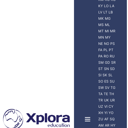
KY
LO
LA
LV
LT
LB
MK
MG
MS
ML
MT
MI
MR
MN
MY
NE
NO
PS
FA
PL
PT
PA
RO
RU
SM
GD
SR
ST
SN
SD
SI
SK
SL
SO
ES
SU
SW
SV
TG
TA
TE
TH
TR
UK
UR
UZ
VI
CY
XH
YI
YO
ZU
AF
SQ
AM
AR
HY
NUEVA ZELANDA
VIAJERO XPLORA