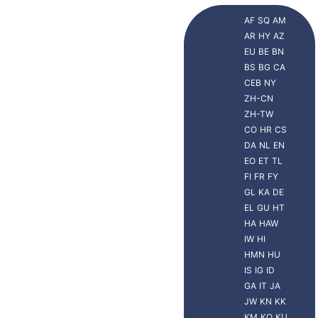
AF
SQ
AM
AR
HY
AZ
EU
BE
BN
BS
BG
CA
CEB
NY
ZH-CN
ZH-TW
CO
HR
CS
DA
NL
EN
EO
ET
TL
FI
FR
FY
GL
KA
DE
EL
GU
HT
HA
HAW
IW
HI
HMN
HU
IS
IG
ID
GA
IT
JA
JW
KN
KK
KM
KO
KU