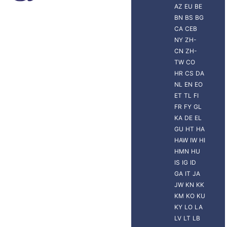
AZ
EU
BE
BN
BS
BG
CA
CEB
NY
ZH-
CN
ZH-
TW
CO
HR
CS
DA
NL
EN
EO
ET
TL
FI
FR
FY
GL
KA
DE
EL
GU
HT
HA
HAW
IW
HI
HMN
HU
IS
IG
ID
GA
IT
JA
JW
KN
KK
KM
KO
KU
KY
LO
LA
LV
LT
LB