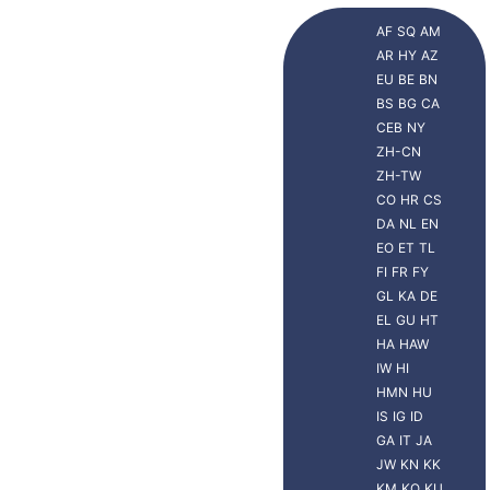
AF
SQ
AM
AR
HY
AZ
EU
BE
BN
BS
BG
CA
CEB
NY
ZH-CN
ZH-TW
CO
HR
CS
DA
NL
EN
EO
ET
TL
FI
FR
FY
GL
KA
DE
EL
GU
HT
HA
HAW
IW
HI
HMN
HU
IS
IG
ID
GA
IT
JA
JW
KN
KK
KM
KO
KU