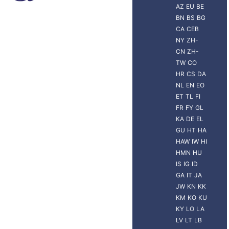
AZ
EU
BE
BN
BS
BG
CA
CEB
NY
ZH-
CN
ZH-
TW
CO
HR
CS
DA
NL
EN
EO
ET
TL
FI
FR
FY
GL
KA
DE
EL
GU
HT
HA
HAW
IW
HI
HMN
HU
IS
IG
ID
GA
IT
JA
JW
KN
KK
KM
KO
KU
KY
LO
LA
LV
LT
LB