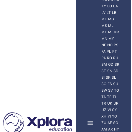
KY
LO
LA
LV
LT
LB
MK
MG
MS
ML
MT
MI
MR
MN
MY
NE
NO
PS
FA
PL
PT
PA
RO
RU
SM
GD
SR
ST
SN
SD
SI
SK
SL
SO
ES
SU
SW
SV
TG
TA
TE
TH
TR
UK
UR
UZ
VI
CY
XH
YI
YO
ZU
AF
SQ
AM
AR
HY
NUEVA ZELANDA
VIAJERO XPLORA