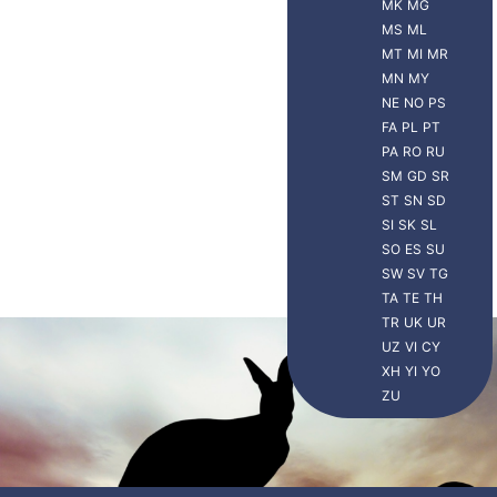
MK
MG
MS
ML
MT
MI
MR
MN
MY
NE
NO
PS
FA
PL
PT
PA
RO
RU
SM
GD
SR
ST
SN
SD
SI
SK
SL
SO
ES
SU
SW
SV
TG
TA
TE
TH
TR
UK
UR
UZ
VI
CY
XH
YI
YO
ZU