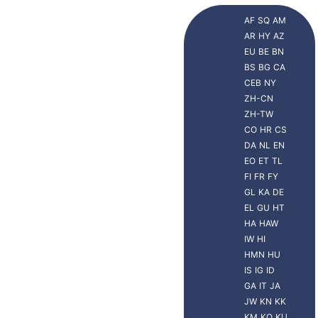
AF
SQ
AM
AR
HY
AZ
EU
BE
BN
BS
BG
CA
CEB
NY
ZH-CN
ZH-TW
CO
HR
CS
DA
NL
EN
EO
ET
TL
FI
FR
FY
GL
KA
DE
EL
GU
HT
HA
HAW
IW
HI
HMN
HU
IS
IG
ID
GA
IT
JA
JW
KN
KK
KM
KO
KU