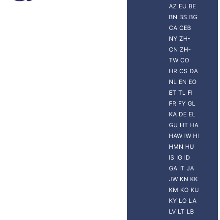
AZ
EU
BE
BN
BS
BG
CA
CEB
NY
ZH-
CN
ZH-
TW
CO
HR
CS
DA
NL
EN
EO
ET
TL
FI
FR
FY
GL
KA
DE
EL
GU
HT
HA
HAW
IW
HI
HMN
HU
IS
IG
ID
GA
IT
JA
JW
KN
KK
KM
KO
KU
KY
LO
LA
LV
LT
LB