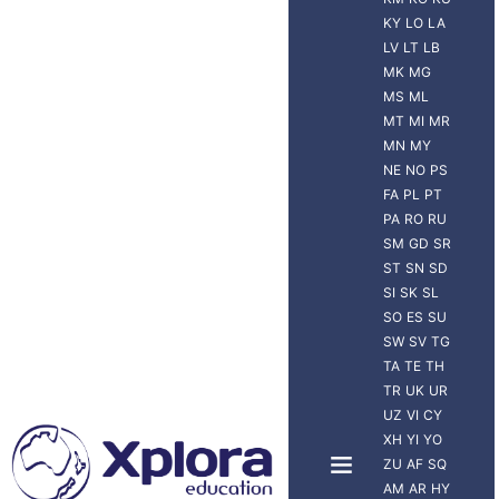
KY
LO
LA
LV
LT
LB
MK
MG
MS
ML
MT
MI
MR
MN
MY
NE
NO
PS
FA
PL
PT
PA
RO
RU
SM
GD
SR
ST
SN
SD
SI
SK
SL
SO
ES
SU
SW
SV
TG
TA
TE
TH
TR
UK
UR
UZ
VI
CY
XH
YI
YO
ZU
AF
SQ
AM
AR
HY
NUEVA ZELANDA
VIAJERO XPLORA