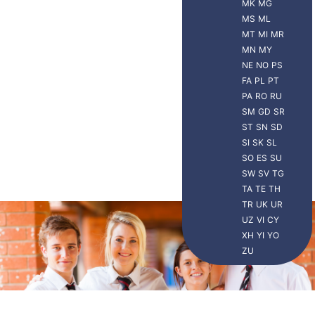
MK
MG
MS
ML
MT
MI
MR
MN
MY
NE
NO
PS
FA
PL
PT
PA
RO
RU
SM
GD
SR
ST
SN
SD
SI
SK
SL
SO
ES
SU
SW
SV
TG
TA
TE
TH
TR
UK
UR
UZ
VI
CY
XH
YI
YO
ZU